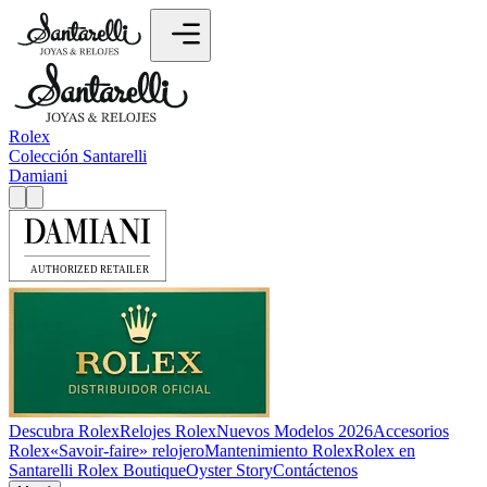
Rolex
Colección Santarelli
Damiani
Descubra Rolex
Relojes Rolex
Nuevos Modelos 2026
Accesorios
Rolex
«Savoir-faire» relojero
Mantenimiento Rolex
Rolex en
Santarelli Rolex Boutique
Oyster Story
Contáctenos