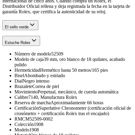
internacional de cinco años. Cuando compra un Rolex, el
Distribuidor Oficial rellena y deja registrada la fecha en la tarjeta de
garantía Rolex, que certifica la autenticidad de su reloj.
El sello verde
Estuche Rolex
Número de modelo
52509
Modelo de caja
39 mm, oro blanco de 18 quilates, acabado
pulido
Hermeticidad
Hermético hasta 50 metros/165 pies
Bisel
Abombado y estriado
Dial
Negro intenso
Brazalete
Correa de piel
Movimiento
Perpetual, mecánico, de cuerda automática
Calibre
7140, Manufactura Rolex
Reserva de marcha
Aproximadamente 66 horas
Certificación
Superlative Chronometer (certificación oficial de
cronómetro + certificación Rolex tras el encajado)
RMC
M52509-0002
Colección
1908
Modelo
1908