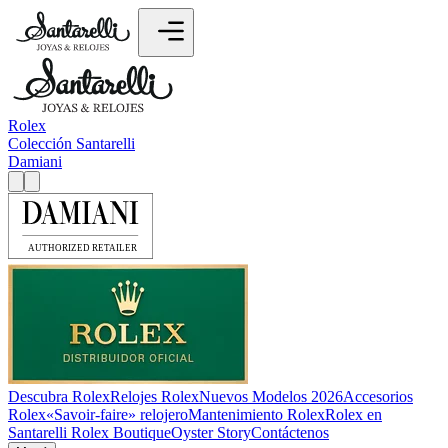
Rolex
Colección Santarelli
Damiani
Descubra Rolex
Relojes Rolex
Nuevos Modelos 2026
Accesorios
Rolex
«Savoir-faire» relojero
Mantenimiento Rolex
Rolex en
Santarelli Rolex Boutique
Oyster Story
Contáctenos