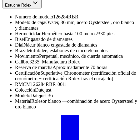
Estuche Rolex
Número de modelo
126284RBR
Modelo de caja
Oyster, 36 mm, acero Oystersteel, oro blanco
y diamantes
Hermeticidad
Hermético hasta 100 metros/330 pies
Bisel
Engastado de diamantes
Dial
Nácar blanco engastada de diamantes
Brazalete
Jubilee, eslabones de cinco elementos
Movimiento
Perpetual, mecánico, de cuerda automática
Calibre
3235, Manufactura Rolex
Reserva de marcha
Aproximadamente 70 horas
Certificación
Superlative Chronometer (certificación oficial de
cronómetro + certificación Rolex tras el encajado)
RMC
M126284RBR-0011
Colección
Datejust
Modelo
Datejust 36
Material
Rolesor blanco —combinación de acero Oystersteel y
oro blanco