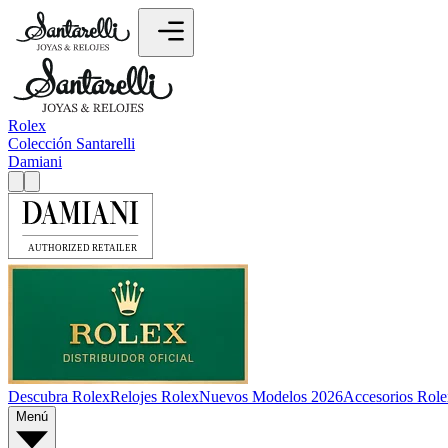
Rolex
Colección Santarelli
Damiani
Descubra Rolex
Relojes Rolex
Nuevos Modelos 2026
Accesorios Role
Menú