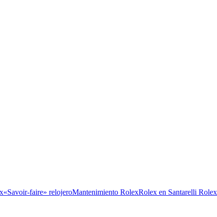
x
«Savoir-faire» relojero
Mantenimiento Rolex
Rolex en Santarelli Role